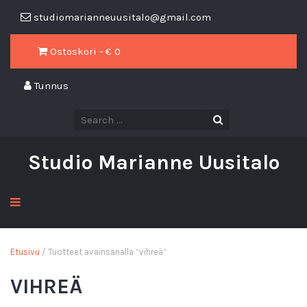
studiomarianneuusitalo@gmail.com
Ostoskori - €
0
Tunnus
Studio Marianne Uusitalo
Etusivu
/ Tuotteet avainsanalla “vihreä”
VIHREÄ