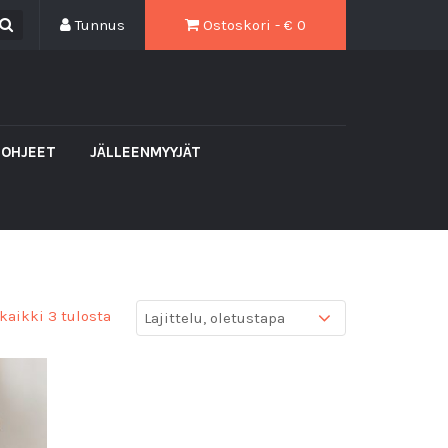
Tunnus
Ostoskori - €
0
-OHJEET
JÄLLEENMYYJÄT
kaikki 3 tulosta