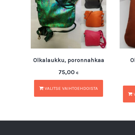
Olkalaukku, poronnahkaa
O
75,00
€
VALITSE VAIHTOEHDOISTA
V