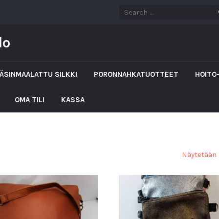
lo
ÄSINMAALATTU SILKKI
PORONNAHKATUOTTEET
HOITO
OMA TILI
KASSA
Näytetään 