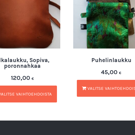
lkalaukku, Sopiva,
Puhelinlaukku
poronnahkaa
45,00
€
120,00
€
VALITSE VAIHTOEHDOI
ALITSE VAIHTOEHDOISTA