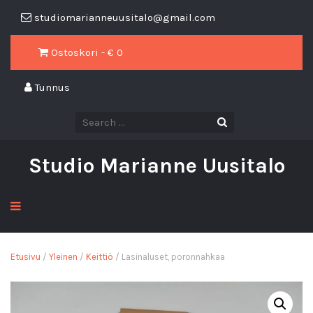
studiomarianneuusitalo@gmail.com
Ostoskori - €
0
Tunnus
Studio Marianne Uusitalo
Etusivu
/
Yleinen
/
Keittiö
/ Lasinaluset, poronnahkaa