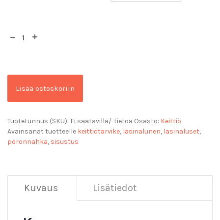
Lisää ostoskoriin
Tuotetunnus (SKU):
Ei saatavilla/-tietoa
Osasto:
Keittiö
Avainsanat tuotteelle
keittiötarvike
,
lasinalunen
,
lasinaluset
,
poronnahka
,
sisustus
Kuvaus
Lisätiedot